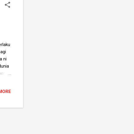
erlaku
agi
a ni
dunia
benar.
n,
 silap
MORE
ah
ada
bapak