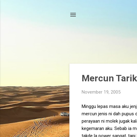
P
Mercun Tarik
o
s
November 19, 2005
t
s
Minggu lepas masa aku jenja
mercun jenis ni dah pupus d
perayaan ni molek jugak ka
kegemaran aku. Sebab ia mem
takde la power sangat, tapi k