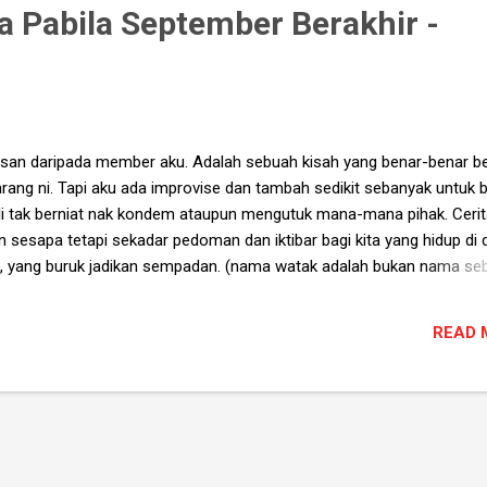
a Pabila September Berakhir -
 lisan daripada member aku. Adalah sebuah kisah yang benar-benar b
rang ni. Tapi aku ada improvise dan tambah sedikit sebanyak untuk b
i tak berniat nak kondem ataupun mengutuk mana-mana pihak. Cerit
 sesapa tetapi sekadar pedoman dan iktibar bagi kita yang hidup di 
dan, yang buruk jadikan sempadan. (nama watak adalah bukan nama se
ah secara kebetulan dan tidak disengajakan) Dalam sebuah sel tahana
bawah katil usang.. "Kepala hotak dia, boleh blah. Kau dah banyak buat
READ 
f ngan aku, bukan aku mintak maap ngan kau. Keturunan aku tak pen
kepada bapak aku tak penah mintak maap. Bapak kepada bapak kep
k maap. Bapak kepada datuk kepada moyang aku kepada bapak aku, 
.