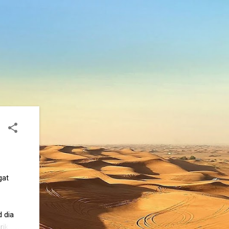
gat
d dia
rik