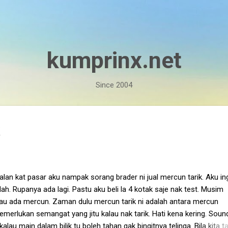
Skip to main content
kumprinx.net
Since 2004
lan kat pasar aku nampak sorang brader ni jual mercun tarik. Aku in
ah. Rupanya ada lagi. Pastu aku beli la 4 kotak saje nak test. Musim
lau ada mercun. Zaman dulu mercun tarik ni adalah antara mercun
erlukan semangat yang jitu kalau nak tarik. Hati kena kering. Soun
alau main dalam bilik tu boleh tahan gak bingitnya telinga. Bila kita ta