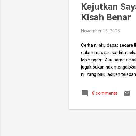
Kejutkan Say
Kisah Benar
November 16, 2005
Cerita ni aku dapat secara
dalam masyarakat kita seka
lebih ngam. Aku sama sekal
jugak bukan nak mengaibkan
ni. Yang baik jadikan tela
jika ada persamaan ia adal
seorang lelaki berbaring di 
8 comments
kat aku, kau la mintak maa
mintak maap. Waima bapak 
bapak aku tak penah minta
pangkat tiga tak penah min..