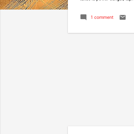
tali dia, lipatan tali kat t
yang mengeluarkan haba. Ha
1 comment
mercun tarik ni selain dari 
muda-muda dulu selalu ikat 
yang kena sudah tentu ta
yang dah tak kenal mercun .