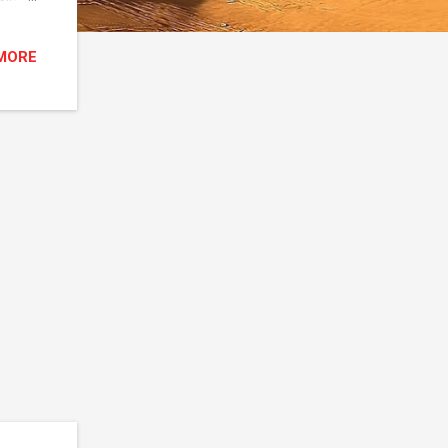
an
MORE
aku
aku
i ada