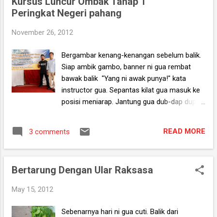
Kursus Luncur Ombak Tahap 1
KFC secara berjemaah. Gua tau dah tak
Peringkat Negeri pahang
dapat. Gua turun nak pekena KFC je. Setelah
menerima khabar sedih dari keputusan UPU
November 26, 2012
gua, gua sit back dan mula merancang
strategi untuk meneruskan sisa-sisa
Bergambar kenang-kenangan sebelum balik.
kehidupan yang pada ketika itu baharu sahaja
Siap ambik gambo, banner ni gua rembat
mencecah 18 tahun. Akhirnya gua terjerumus
bawak balik "Yang ni awak punya!" kata
dalam scene kerja kat ladang kelapa sawit.
instructor gua. Sepantas kilat gua masuk ke
Suka duka 2-3 bulan kerja kat FELDA banyak
posisi meniarap. Jantung gua dub-dap dup-
memberi ruang kepada gua untuk merenung
dab. 3 cubaan terawal semuanya wipeout.
kembali erti penyesalan kenapa tak baca
Tak untung. Kalau gagal yang ni, takde can
buku betul-betul masa SPM hari tu. Akhirnya
READ MORE
3 comments
lah gayanya. 2 Minggu yang lalu Ada kenalan
setelah kena marah ngan supervisor yang
fesbuk gua kabo ada kursus 'luncur ombak'
or...
kat Kuantan. Pejabat Belia Lepih cari 3 orang
Bertarung Dengan Ular Raksasa
peserta. Setelah berfikir selama beberapa
minit, "Why the fuck not?!" bisik hati gua. Gua
May 15, 2012
panggil Ustaz 'Horny' Leman dan Ahmad
Khairu untuk join gua. Gua dan Ustaz Leman
Sebenarnya hari ni gua cuti. Balik dari