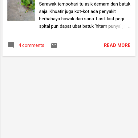
gerak dari Lepih, manakala Ahmad Khairu
Sarawak tempohari tu asik demam dan batuk
gerak dari Kelantan. Ni gua punya tukang
saja. Khuatir juga kot-kot ada penyakit
angkat surfboard. Hari sebelumnya
berbahaya bawak dari sana. Last-last pegi
Instructor gua nak test keupayaan berenang
spital pun dapat ubat batuk 'hitam punya' je.
dulu sebelum benarkan kitaorang turun ke
Boleh la buat stok high di waktu senggang.
laut. Dia suruh berenang dalam swimming
Jadi memandangkan gua dapat MC dari
pool dari hujung sini ke hujung sebelah sana.
READ MORE
4 comments
dokter, tatkala petang gua pun keluar la nak
Dengan penuh keyakinan memulakan
ambik bini balik dari kerja. Cuaca itu jam
renangan. Sampai sekerat kolam gua dah ...
memang solid. Petang yang indah dengan
biasan jingga menyimbah segenap alam.
Namun tatkala kakiku menyarungkan kasut
seperti ada perasaan berdeba-debar di dada.
Ada sesuatu yang tak kena. Langkah gua
hanya sempat pegi 5-6 step gitu je. Lepas tu
terhenti. Tengah-tengah koridor laluan depan
umah gua ada seekor ular raksasa melintang
menghalang laluan. Gua terkesiap. "Ssssss...."
kata ular sambil memandang gua. Ia mula
melingkar dalam stance untuk menyerang