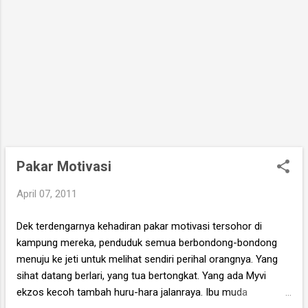
pada bila-bila masa. "Ni kalau tak Black
Mamba mesti Ular Tedung Senduk.." getus
hati gua. Macamana ular sebesar ini boleh
nai...
Pakar Motivasi
April 07, 2011
Dek terdengarnya kehadiran pakar motivasi tersohor di
kampung mereka, penduduk semua berbondong-bondong
menuju ke jeti untuk melihat sendiri perihal orangnya. Yang
sihat datang berlari, yang tua bertongkat. Yang ada Myvi
ekzos kecoh tambah huru-hara jalanraya. Ibu muda