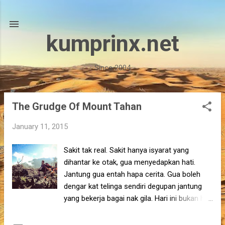
Skip to main content
kumprinx.net
Since 2004
The Grudge Of Mount Tahan
P
o
January 11, 2015
s
t
Sakit tak real. Sakit hanya isyarat yang
s
dihantar ke otak, gua menyedapkan hati.
Jantung gua entah hapa cerita. Gua boleh
dengar kat telinga sendiri degupan jantung
yang bekerja bagai nak gila. Hari ini bukan hari
yang baik. Sarapan pagi tadi di Kem Kubang
gua tak berapa selera nak makan. Cokelat