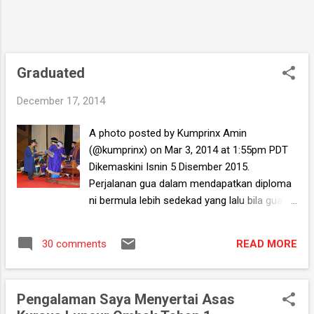
Graduated
December 17, 2014
A photo posted by Kumprinx Amin
(@kumprinx) on Mar 3, 2014 at 1:55pm PDT
Dikemaskini Isnin 5 Disember 2015.
Perjalanan gua dalam mendapatkan diploma
ni bermula lebih sedekad yang lalu bila gua
menerima keputusan SPM yang tak berapa
memberansangkan. Ada ke fizik boleh fail?
READ MORE
30 comments
Tak Interstellar langsung. Kendati gua isi
jugak borang UPU buat sedap hati sendiri. Itu
jam gua ingat lagi lepasan SPM kelas gua
Pengalaman Saya Menyertai Asas
semua isi borang UPU tak mudah juga kat