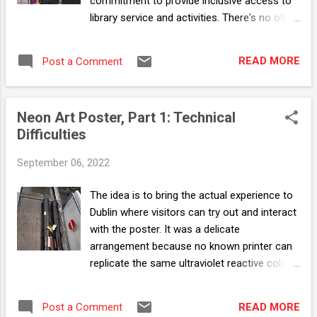
commitment to provide inclusive access to
library service and activities. There's no other
way to let the viewers understand Neon Art
project other than let them try it first hand.
READ MORE
Post a Comment
Their doodle or autograph then adds to the
poster itself. A dynamic, human driven
presentation that gets better the more
Neon Art Poster, Part 1: Technical
people observe it. By the end of the day, we
Difficulties
are exhausted from all the talking. Kudos to
my presenting partner, Saiful who took the
September 06, 2022
liberty of studying Neon Art mechanic from
top to bottom to better explain about the
The idea is to bring the actual experience to
project and even add his own take to furnish
Dublin where visitors can try out and interact
to the write ups. Neon Art is a joint effort
with the poster. It was a delicate
from everyone at Pahang Library, the Dublin
arrangement because no known printer can
team, my bosses, the community that
replicate the same ultraviolet reactive colors.
supports the project with constructive
I had to order and machine cut a specific
feedback, parents and school teachers, and
color Oracal vinyl sticker and merge with
especially my colleagues at Bentong Library
READ MORE
Post a Comment
traditionally printed poster. And since the