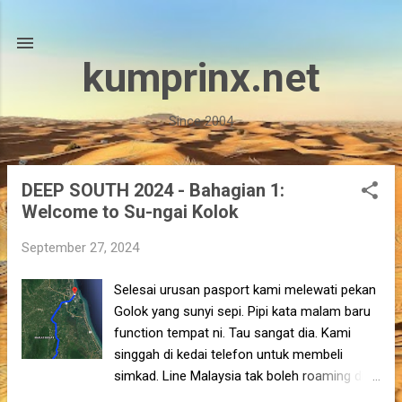
Skip to main content
kumprinx.net
Since 2004
DEEP SOUTH 2024 - Bahagian 1:
P
Welcome to Su-ngai Kolok
o
s
September 27, 2024
t
s
Selesai urusan pasport kami melewati pekan
Golok yang sunyi sepi. Pipi kata malam baru
function tempat ni. Tau sangat dia. Kami
singgah di kedai telefon untuk membeli
simkad. Line Malaysia tak boleh roaming di
kawasan Selatan Thailand ni sebab ada