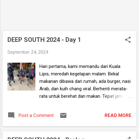
dibina dari pa...
DEEP SOUTH 2024 - Day 1
September 24, 2024
Hari pertama, kami memandu dari Kuala
Lipis, meredah kegelapan malam. Bekal
makanan dibawa dari rumah, ada burger, nasi
Arab, dan kuih chang viral. Berhenti merata-
rata untuk berehat dan makan. Tepat jam
8.00 pagi, kami tiba di Rantau Panjang.
Setelah selesai urusan parkir bersama Kak
READ MORE
Post a Comment
Nik, kami terus ke sempadan untuk
pemeriksaan pasport. Perasaan bercampur-
baur, antara keterujaan dan debaran,