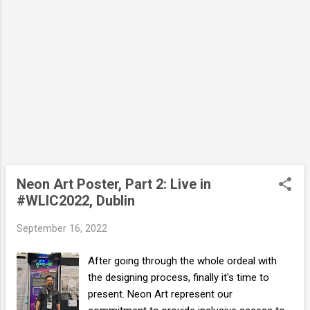
dari Teignmouth, UK ni dah kedengaran 2
tahun yang lalu. Tahun lepas rasa macam
dah nak jadi sangat tetapi tetiba tak jadi dan
tak dengar berita langsung. Ketika sedang
hang-out satu malam...
Neon Art Poster, Part 2: Live in
#WLIC2022, Dublin
September 16, 2022
After going through the whole ordeal with
the designing process, finally it's time to
present. Neon Art represent our