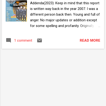
Addenda(2023): Keep in mind that this report
is written way back in the year 2007. I was a
different person back then. Young and full of
anger. No major updates or addition except
for some spelling and profanity. Originally
published on 5th March 2007 on my blog.
Brought back from the depth of the internet
READ MORE
1 comment
in conjunction with the return of Muse on
July 2023 for their Will Of The People Tour
happening on 29th July 2023. Fakta Menarik:
Konsert ditaja oleh Tiger Beer. Mukadimah
Muse, dari UK yang terbukti kehandalan
mereka apabila baru-baru ini memenangi
anugerah Best Live Act di Brit Awards 2007.
Band yang wajib korang nengok untuk
mengetahui erti sebenar Live Band. Tiket
untuk konset diaorang sold-out full house 2
minggu sebelum konsert. Bab 1 : Abang Matt
nak datang Khabar angin kehadiran 3 kutu