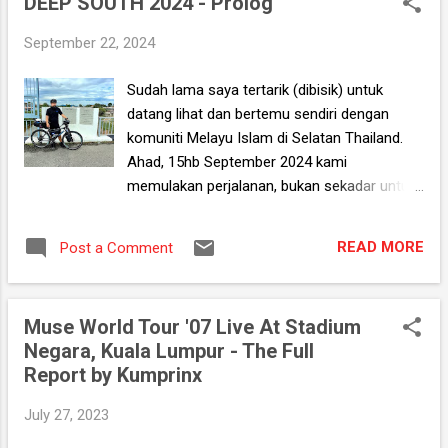
DEEP SOUTH 2024 - Prolog
menghiasi setiap langkah. Sungguhpun
begitu, tetap gelepor ambil gambar di
September 22, 2024
Jambatan Sungai Golok, the point of no
return. Kami juga menyuruh makwe yang lalu
Sudah lama saya tertarik (dibisik) untuk
untuk mengambil gambar. Saya sempat
datang lihat dan bertemu sendiri dengan
merakam gambar bersama pasport dan
komuniti Melayu Islam di Selatan Thailand.
menghantarnya ke grup WhatsApp dengan
Ahad, 15hb September 2024 kami
kapsyen, "Kerja keras beastie, healing kita
memulakan perjalanan, bukan sekadar untuk
pakai pasport."
tiba di destinasi, tetapi untuk mendengar,
melihat, berinteraksi dan meninggalkan
READ MORE
Post a Comment
sebahagian diri saya di sini sebagai tukaran,
jika diizinkan, untuk secebis kearifan dan
kenangan. Bermusafir kerana Allah Taala.
Muse World Tour '07 Live At Stadium
Negara, Kuala Lumpur - The Full
Report by Kumprinx
July 27, 2023