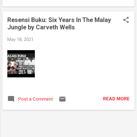
that always lend a helping hand no matter
poster will be illuminated with ultraviolet light,
how crazy the i...
a matte coating is applied to minimise the
Resensi Buku: Six Years In The Malay
glare so viewers can read the text without
Jungle by Carveth Wells
distractions. We need to block the hall's
lighting so an awning is needed. I've tried
May 18, 2021
numerous lightweight material combination
and come out with 2 instalation strategies
depending on the poster board's design. It's
a guessing game back at home before
finalising on what to bring. The whole setups
has 3 separate combinations with 2
backups. An uprecedented amount of effort
for a once in a lifetime opportunity to
READ MORE
Post a Comment
present my project on foreign soil, I had to
give my everything. Dublin, aku datang. ...