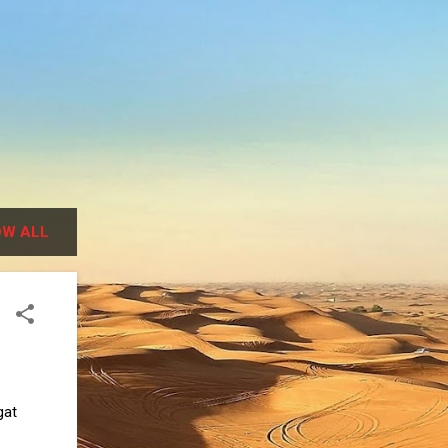
W ALL
gat