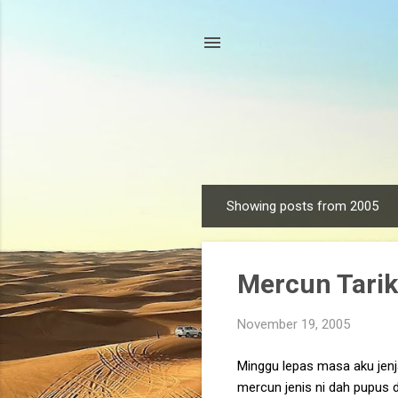
Showing posts from 2005
P
o
s
Mercun Tarik
t
s
November 19, 2005
Minggu lepas masa aku jenja
mercun jenis ni dah pupus d