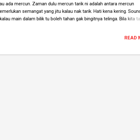
lau ada mercun. Zaman dulu mercun tarik ni adalah antara mercun
erlukan semangat yang jitu kalau nak tarik. Hati kena kering. Soun
alau main dalam bilik tu boleh tahan gak bingitnya telinga. Bila kita ta
engah dia tu akan terurai. Dalam proses penguraian ni akan berlaku geser
ba ini lah yang meletupkan belerang kat dalam mercun ni. Kegunaan
READ 
buat bising, ia jugak adalah satu peralatan prank yang menarik. Masa 
kat selipar kengkawan. Ikat kat seluar. Memang seronok. Tapi kalau 
k best dan mampu menyebabkan pergaduhan. Bebudak zaman skang n
..