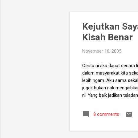
Kejutkan Say
Kisah Benar
November 16, 2005
Cerita ni aku dapat secara
dalam masyarakat kita seka
lebih ngam. Aku sama sekal
jugak bukan nak mengaibkan
ni. Yang baik jadikan tela
jika ada persamaan ia adal
seorang lelaki berbaring di 
8 comments
kat aku, kau la mintak maa
mintak maap. Waima bapak 
bapak aku tak penah minta