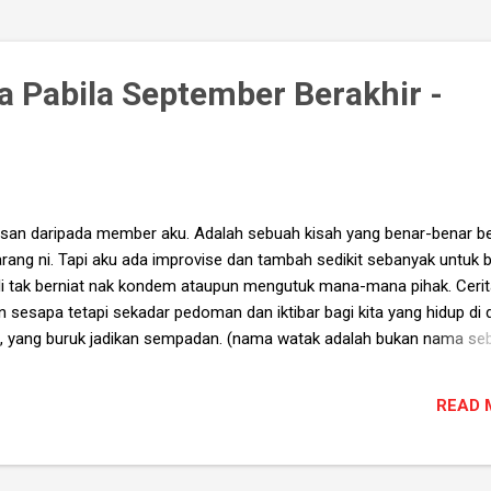
a Pabila September Berakhir -
 lisan daripada member aku. Adalah sebuah kisah yang benar-benar b
rang ni. Tapi aku ada improvise dan tambah sedikit sebanyak untuk b
i tak berniat nak kondem ataupun mengutuk mana-mana pihak. Cerit
 sesapa tetapi sekadar pedoman dan iktibar bagi kita yang hidup di 
dan, yang buruk jadikan sempadan. (nama watak adalah bukan nama se
ah secara kebetulan dan tidak disengajakan) Dalam sebuah sel tahana
bawah katil usang.. "Kepala hotak dia, boleh blah. Kau dah banyak buat
READ 
f ngan aku, bukan aku mintak maap ngan kau. Keturunan aku tak pen
kepada bapak aku tak penah mintak maap. Bapak kepada bapak kep
k maap. Bapak kepada datuk kepada moyang aku kepada bapak aku, 