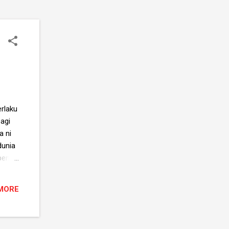
erlaku
agi
a ni
dunia
benar.
n,
 silap
MORE
ah
ada
bapak