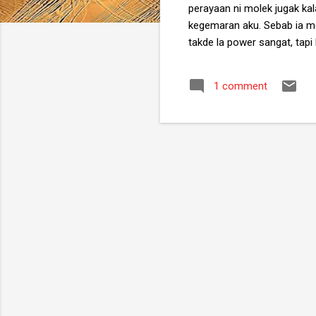
perayaan ni molek jugak ka
kegemaran aku. Sebab ia mem
takde la power sangat, tapi k
tali dia, lipatan tali kat t
yang mengeluarkan haba. Ha
1 comment
mercun tarik ni selain dari 
muda-muda dulu selalu ikat 
yang kena sudah tentu ta
yang dah tak kenal mercun .