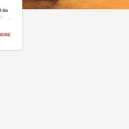
d dia
rik
an
MORE
aku
aku
i ada