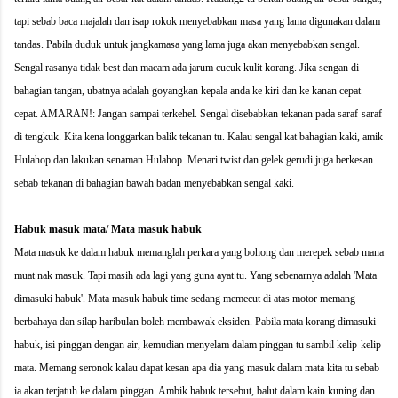
tapi sebab baca majalah dan isap rokok menyebabkan masa yang lama digunakan dalam
tandas. Pabila duduk untuk jangkamasa yang lama juga akan menyebabkan sengal.
Sengal rasanya tidak best dan macam ada jarum cucuk kulit korang. Jika sengan di
bahagian tangan, ubatnya adalah goyangkan kepala anda ke kiri dan ke kanan cepat-
cepat. AMARAN!: Jangan sampai terkehel. Sengal disebabkan tekanan pada saraf-saraf
di tengkuk. Kita kena longgarkan balik tekanan tu. Kalau sengal kat bahagian kaki, amik
Hulahop dan lakukan senaman Hulahop. Menari twist dan gelek gerudi juga berkesan
sebab tekanan di bahagian bawah badan menyebabkan sengal kaki.
Habuk masuk mata/ Mata masuk habuk
Mata masuk ke dalam habuk memanglah perkara yang bohong dan merepek sebab mana
muat nak masuk. Tapi masih ada lagi yang guna ayat tu. Yang sebenarnya adalah 'Mata
dimasuki habuk'. Mata masuk habuk time sedang memecut di atas motor memang
berbahaya dan silap haribulan boleh membawak eksiden. Pabila mata korang dimasuki
habuk, isi pinggan dengan air, kemudian menyelam dalam pinggan tu sambil kelip-kelip
mata. Memang seronok kalau dapat kesan apa dia yang masuk dalam mata kita tu sebab
ia akan terjatuh ke dalam pinggan. Ambik habuk tersebut, balut dalam kain kuning dan