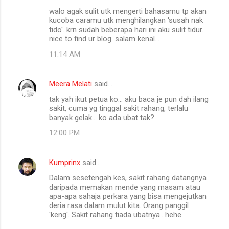
C
walo agak sulit utk mengerti bahasamu tp akan
o
kucoba caramu utk menghilangkan 'susah nak
m
tido'. krn sudah beberapa hari ini aku sulit tidur.
nice to find ur blog. salam kenal...
m
11:14 AM
e
n
Meera Melati
said…
t
tak yah ikut petua ko... aku baca je pun dah ilang
s
sakit, cuma yg tinggal sakit rahang, terlalu
banyak gelak... ko ada ubat tak?
12:00 PM
Kumprinx
said…
Dalam sesetengah kes, sakit rahang datangnya
daripada memakan mende yang masam atau
apa-apa sahaja perkara yang bisa mengejutkan
deria rasa dalam mulut kita. Orang panggil
'keng'. Sakit rahang tiada ubatnya.. hehe..