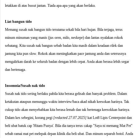
letakkan di atas busut jantan. Tiada apa-apa yang akan berlaku.
Liat bangun tido
Memang susah nak bangun tido terutama sekali bila hari hujan. Bila terjaga, terus
minum minuman yang manis (jus oren, milo, neskepe) dan lantas nyalakan rokok
sebatang. Kita susah nak bangun sebab badan kita masih dalam keadaan rilek dan
jantung kita pun slow. Rokok akan meningkatkan pace jantung anda dan seterusnya
mengalirkan darah ke seluruh badan dengan lebih cepat. Anda akan berasa lebih segar
dan bertenaga.
Insomnia/Susah nak tido
Susah nak tido sering berlaku pabila kita berasa gelisah dan banyak problem. Dalam
ketakutan ataupun menunggu waktu interview/baca akad nikah keesokan harinya. Tak
cukup tido akan menyebabkan kita berasa lemah dan tak bertenaga keesokkan harinya.
Dalam kes sebegini, korang pegi
[redacted 27.07.2025]
kat Lot8 Lipis Centerpoint dan
beli ubat batuk cap 'Hitam Punya'. Bila dia tanya terus cakap "Saya ni memang Mat Pet"
sebab ramai mat pet melepak depan klinik dia beli ubat. Dan minum separuh botol. Anda