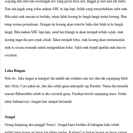
wayang dah start ada sesetengah kes yang pecut terus lari, tinggal je mee kari tak habis.
Dan ada jugak yang sokiu makan ABC tu laju-laju. Inilah yang menyebabkan sakit otak.
Bila sakit otak macam ni berlaku, tekan lidah korang ke langit-langit mulut korang. Biar
tutup semua permukaan. Dengan ini korang akan transfer haba dari lidah tu ke langit-
langit. Bila makan ABC laju-laju, saraf kat lelangit tu akan menjadi terlalu sejuk, otak
korang ingat dia pun sejuk sekali. Takut menjadi beku, otak korang akan memanaskan
otak tu secara otomatik untuk mengelakkan beku. Sakit otak terjadi apabila otak kita ter-
overheat.
Luka Ringan
Hek ele.. luka ringan ni kategori dia adalah tak sedalam satu inci dan tak sepanjang lebih
dari 10cm. Cuci pakai air, dan aku selalu guna antiseptik cap Basidin. Nama dia menarik
macam Baharuddin sebab tu aku seronok guna. Pastikan bersih sepanjang masa. Selalu
tukar balutan/cuci. Jangan biar sampai bernanah.
Sengal
Orang kampung aku panggil 'Senyo'. Sengal biasa berlaku di bahagian kaki sebab
terlalu lama buang air besar kat dalam tandas. Kadang2 tu bukan buang air besar sangat,