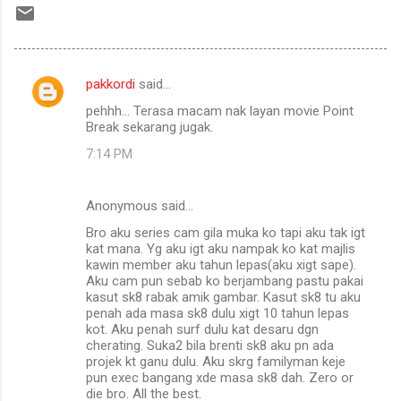
pakkordi
said…
C
pehhh... Terasa macam nak layan movie Point
o
Break sekarang jugak.
m
7:14 PM
m
e
Anonymous said…
n
Bro aku series cam gila muka ko tapi aku tak igt
t
kat mana. Yg aku igt aku nampak ko kat majlis
kawin member aku tahun lepas(aku xigt sape).
s
Aku cam pun sebab ko berjambang pastu pakai
kasut sk8 rabak amik gambar. Kasut sk8 tu aku
penah ada masa sk8 dulu xigt 10 tahun lepas
kot. Aku penah surf dulu kat desaru dgn
cherating. Suka2 bila brenti sk8 aku pn ada
projek kt ganu dulu. Aku skrg familyman keje
pun exec bangang xde masa sk8 dah. Zero or
die bro. All the best.