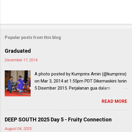
Popular posts from this blog
Graduated
December 17, 2014
A photo posted by Kumprinx Amin (@kumprinx)
on Mar 3, 2014 at 1:55pm PDT Dikemaskini Isnin
5 Disember 2015. Perjalanan gua dalam
mendapatkan diploma ni bermula lebih sedekad
READ MORE
yang lalu bila gua menerima keputusan SPM
yang tak berapa memberansangkan. Ada ke
fizik boleh fail? Tak Interstellar langsung.
DEEP SOUTH 2025 Day 5 - Fruity Connection
Kendati gua isi jugak borang UPU buat sedap
August 04, 2025
hati sendiri. Itu jam gua ingat lagi lepasan SPM