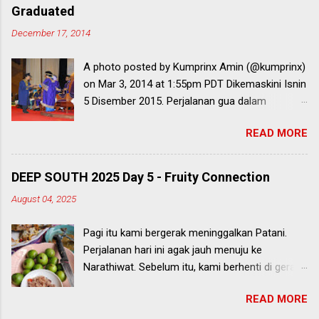
Graduated
December 17, 2014
A photo posted by Kumprinx Amin (@kumprinx)
on Mar 3, 2014 at 1:55pm PDT Dikemaskini Isnin
5 Disember 2015. Perjalanan gua dalam
mendapatkan diploma ni bermula lebih sedekad
READ MORE
yang lalu bila gua menerima keputusan SPM
yang tak berapa memberansangkan. Ada ke
fizik boleh fail? Tak Interstellar langsung.
DEEP SOUTH 2025 Day 5 - Fruity Connection
Kendati gua isi jugak borang UPU buat sedap
August 04, 2025
hati sendiri. Itu jam gua ingat lagi lepasan SPM
kelas gua semua isi borang UPU tak mudah juga
Pagi itu kami bergerak meninggalkan Patani.
kat KFC secara berjemaah. Gua tau dah tak
Perjalanan hari ini agak jauh menuju ke
dapat. Gua turun nak pekena KFC je. Setelah
Narathiwat. Sebelum itu, kami berhenti di gerai
menerima khabar sedih dari keputusan UPU
tepi jalan untuk makan di pinggir bandar Patani.
gua, gua sit back dan mula merancang strategi
READ MORE
Gerai kecil, lauk bertimbun. Macam-macam
untuk meneruskan sisa-sisa kehidupan yang
jenis. Cara masak pun saya tak pernah lihat. Tak