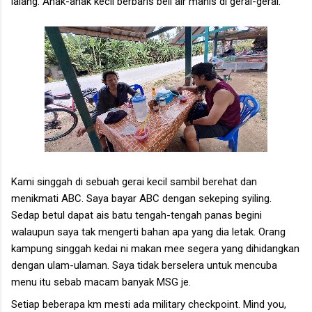
lalang. Anak-anak kecil berbaris beli air manis di gerai-gerai.
Kami singgah di sebuah gerai kecil sambil berehat dan
menikmati ABC. Saya bayar ABC dengan sekeping syiling.
Sedap betul dapat ais batu tengah-tengah panas begini
walaupun saya tak mengerti bahan apa yang dia letak. Orang
kampung singgah kedai ni makan mee segera yang dihidangkan
dengan ulam-ulaman. Saya tidak berselera untuk mencuba
menu itu sebab macam banyak MSG je.
Setiap beberapa km mesti ada military checkpoint. Mind you,