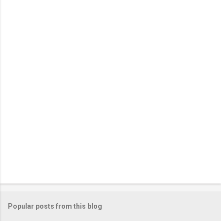
n
t
s
Popular posts from this blog