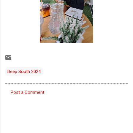
Deep South 2024
Post a Comment
C
o
m
m
e