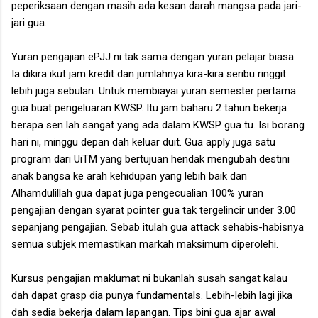
peperiksaan dengan masih ada kesan darah mangsa pada jari-
jari gua.
Yuran pengajian ePJJ ni tak sama dengan yuran pelajar biasa.
Ia dikira ikut jam kredit dan jumlahnya kira-kira seribu ringgit
lebih juga sebulan. Untuk membiayai yuran semester pertama
gua buat pengeluaran KWSP. Itu jam baharu 2 tahun bekerja
berapa sen lah sangat yang ada dalam KWSP gua tu. Isi borang
hari ni, minggu depan dah keluar duit. Gua apply juga satu
program dari UiTM yang bertujuan hendak mengubah destini
anak bangsa ke arah kehidupan yang lebih baik dan
Alhamdulillah gua dapat juga pengecualian 100% yuran
pengajian dengan syarat pointer gua tak tergelincir under 3.00
sepanjang pengajian. Sebab itulah gua attack sehabis-habisnya
semua subjek memastikan markah maksimum diperolehi.
Kursus pengajian maklumat ni bukanlah susah sangat kalau
dah dapat grasp dia punya fundamentals. Lebih-lebih lagi jika
dah sedia bekerja dalam lapangan. Tips bini gua ajar awal