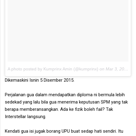
A photo posted by Kumprinx Amin (@kumprinx)
on
Mar 3, 2014 at 1:55pm PDT
Dikemaskini Isnin 5 Disember 2015.
Perjalanan gua dalam mendapatkan diploma ni bermula lebih
sedekad yang lalu bila gua menerima keputusan SPM yang tak
berapa memberansangkan. Ada ke fizik boleh fail? Tak
Interstellar langsung.
Kendati gua isi jugak borang UPU buat sedap hati sendiri. Itu