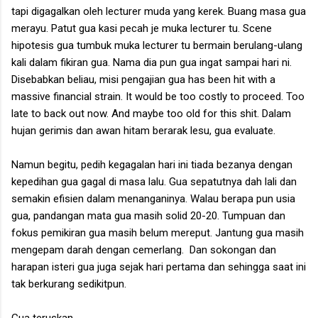
tapi digagalkan oleh lecturer muda yang kerek. Buang masa gua
merayu. Patut gua kasi pecah je muka lecturer tu. Scene
hipotesis gua tumbuk muka lecturer tu bermain berulang-ulang
kali dalam fikiran gua. Nama dia pun gua ingat sampai hari ni.
Disebabkan beliau, misi pengajian gua has been hit with a
massive financial strain. It would be too costly to proceed. Too
late to back out now. And maybe too old for this shit. Dalam
hujan gerimis dan awan hitam berarak lesu, gua evaluate.
Namun begitu, pedih kegagalan hari ini tiada bezanya dengan
kepedihan gua gagal di masa lalu. Gua sepatutnya dah lali dan
semakin efisien dalam menanganinya. Walau berapa pun usia
gua, pandangan mata gua masih solid 20-20. Tumpuan dan
fokus pemikiran gua masih belum mereput. Jantung gua masih
mengepam darah dengan cemerlang. Dan sokongan dan
harapan isteri gua juga sejak hari pertama dan sehingga saat ini
tak berkurang sedikitpun.
Gua teruskan.