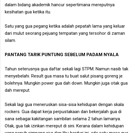
dalam bidang akademik hancur sepertimana mereputnya
kesihatan gua ketika itu.
Satu yang gua pegang ketika adalah pepatah lama yang keluar
dari mulut seorang pejuang tempatan yang tersohor di zaman
silam.
PANTANG TARIK PUNTUNG SEBELUM PADAM NYALA
Tahun seterusnya gua daftar sekali lagi STPM. Namun nasib tak
menyebelahi. Result gua masa tu buat salut pisang goreng je
bolehnya. Mungkin power gua dah down. Mungkin juga otak gua
dah mereput.
Sekali lagi gua meneruskan sisa-sisa kehidupan dengan skala
rockers. Gua dapat kerja perpustakaan dan bekerjalah gua di
sana sebagai kakitangan sambilan selama 2 tahun lamanya.
Otak, gua tak izinkan mereput di sini. Kerana dalam kehidupan
yang penuh simpang siur dan liku berduri ini, ada satu masa gua