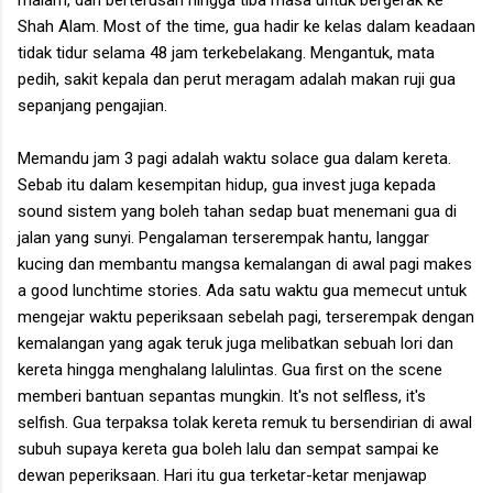
Shah Alam. Most of the time, gua hadir ke kelas dalam keadaan
tidak tidur selama 48 jam terkebelakang. Mengantuk, mata
pedih, sakit kepala dan perut meragam adalah makan ruji gua
sepanjang pengajian.
Memandu jam 3 pagi adalah waktu solace gua dalam kereta.
Sebab itu dalam kesempitan hidup, gua invest juga kepada
sound sistem yang boleh tahan sedap buat menemani gua di
jalan yang sunyi. Pengalaman terserempak hantu, langgar
kucing dan membantu mangsa kemalangan di awal pagi makes
a good lunchtime stories. Ada satu waktu gua memecut untuk
mengejar waktu peperiksaan sebelah pagi, terserempak dengan
kemalangan yang agak teruk juga melibatkan sebuah lori dan
kereta hingga menghalang lalulintas. Gua first on the scene
memberi bantuan sepantas mungkin. It's not selfless, it's
selfish. Gua terpaksa tolak kereta remuk tu bersendirian di awal
subuh supaya kereta gua boleh lalu dan sempat sampai ke
dewan peperiksaan. Hari itu gua terketar-ketar menjawap