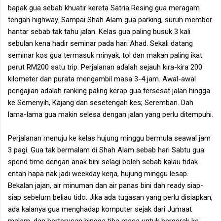
bapak gua sebab khuatir kereta Satria Resing gua meragam
tengah highway. Sampai Shah Alam gua parking, suruh member
hantar sebab tak tahu jalan. Kelas gua paling busuk 3 kali
sebulan kena hadir seminar pada hari Ahad. Sekali datang
seminar kos gua termasuk minyak, tol dan makan paling ikat
perut RM200 satu trip. Perjalanan adalah sejauh kira-kira 200
kilometer dan purata mengambil masa 3-4 jam. Awal-awal
pengajian adalah ranking paling kerap gua tersesat jalan hingga
ke Semenyih, Kajang dan sesetengah kes; Seremban. Dah
lama-lama gua makin selesa dengan jalan yang perlu ditempuhi.
Perjalanan menuju ke kelas hujung minggu bermula seawal jam
3 pagi. Gua tak bermalam di Shah Alam sebab hari Sabtu gua
spend time dengan anak bini selagi boleh sebab kalau tidak
entah hapa nak jadi weekday kerja, hujung minggu lesap.
Bekalan jajan, air minuman dan air panas bini dah ready siap-
siap sebelum beliau tido. Jika ada tugasan yang perlu disiapkan,
ada kalanya gua menghadap komputer sejak dari Jumaat
malam, dan berterusan hingga tiba masa untuk bergerak ke