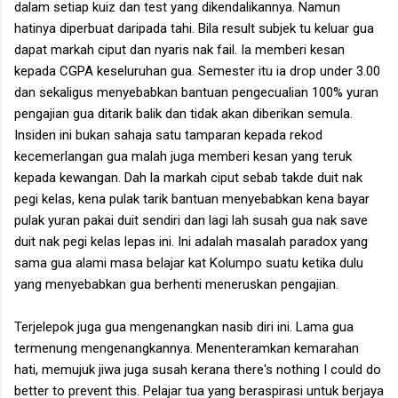
dalam setiap kuiz dan test yang dikendalikannya. Namun
hatinya diperbuat daripada tahi. Bila result subjek tu keluar gua
dapat markah ciput dan nyaris nak fail. Ia memberi kesan
kepada CGPA keseluruhan gua. Semester itu ia drop under 3.00
dan sekaligus menyebabkan bantuan pengecualian 100% yuran
pengajian gua ditarik balik dan tidak akan diberikan semula.
Insiden ini bukan sahaja satu tamparan kepada rekod
kecemerlangan gua malah juga memberi kesan yang teruk
kepada kewangan. Dah la markah ciput sebab takde duit nak
pegi kelas, kena pulak tarik bantuan menyebabkan kena bayar
pulak yuran pakai duit sendiri dan lagi lah susah gua nak save
duit nak pegi kelas lepas ini. Ini adalah masalah paradox yang
sama gua alami masa belajar kat Kolumpo suatu ketika dulu
yang menyebabkan gua berhenti meneruskan pengajian.
Terjelepok juga gua mengenangkan nasib diri ini. Lama gua
termenung mengenangkannya. Menenteramkan kemarahan
hati, memujuk jiwa juga susah kerana there's nothing I could do
better to prevent this. Pelajar tua yang beraspirasi untuk berjaya