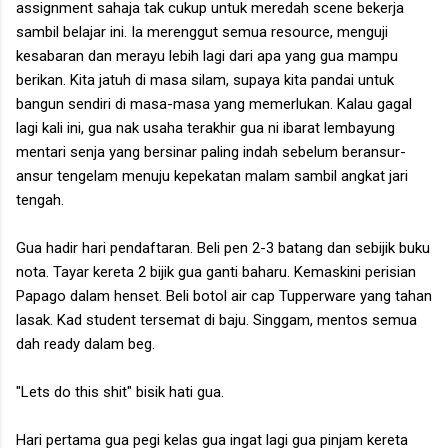
assignment sahaja tak cukup untuk meredah scene bekerja
sambil belajar ini. Ia merenggut semua resource, menguji
kesabaran dan merayu lebih lagi dari apa yang gua mampu
berikan. Kita jatuh di masa silam, supaya kita pandai untuk
bangun sendiri di masa-masa yang memerlukan. Kalau gagal
lagi kali ini, gua nak usaha terakhir gua ni ibarat lembayung
mentari senja yang bersinar paling indah sebelum beransur-
ansur tengelam menuju kepekatan malam sambil angkat jari
tengah.
Gua hadir hari pendaftaran. Beli pen 2-3 batang dan sebijik buku
nota. Tayar kereta 2 bijik gua ganti baharu. Kemaskini perisian
Papago dalam henset. Beli botol air cap Tupperware yang tahan
lasak. Kad student tersemat di baju. Singgam, mentos semua
dah ready dalam beg.
"Lets do this shit" bisik hati gua.
Hari pertama gua pegi kelas gua ingat lagi gua pinjam kereta