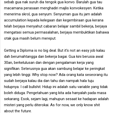
sebab gua nak suruh dia tengok gua konvo. Barulah gua tau
macamana perasaan menghadiri majlis konvokesyen. Ketika
menerima skrol, gua senyum. Senyuman gua itu jam adalah
accumulation kepada kelegaan dan kegembiraan gua kerana
telah berjaya menyahut cabaran belajar sambil bekerja, berjaya
mengatasi semua permasalahan, berjaya membuktikan bahawa
otak gua masih belum mereput.
Getting a Diploma is no big deal. But it's not an easy job kalau
dah berumahtangga dan bekerja bagai. Gua kini berusia awal
30an, berkelulusan dan dengan pengalaman kerja yang
signifikan. Seterusnya gua akan sambung belajar ke peringkat
yang lebih tinggi. Why stop now? Ada orang kata seseorang itu
sudah berjaya kalau dia dan tahu dan nampak hala tuju
hidupnya. I call bullshit. Hidup ini adalah satu variable yang tidak
boleh diduga. Pengetahuan yang kita ada hanyalah pada masa
sekarang. Esok, sejam lagi, mahupun sesaat ke hadapan adalah
misteri yang perlu diterokai. As for now, we only know shit
about the future.