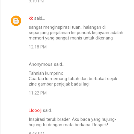
9:10 PM
kk
said…
sangat menginspirasi tuan.. halangan di
sepanjang perjalanan ke puncak kejayaan adalah
memori yang sangat manis untuk dikenang
12:18 PM
Anonymous said…
Tahniah kumprinx
Gua tau lu memang tabah dan berbakat sejak
zine gambar penjejak badai lagi
11:22 PM
Llcoolj
said…
Inspirasi teruk brader. Aku baca yang hujung-
hujung tu dengan mata berkaca. Respek!
8:48 PM