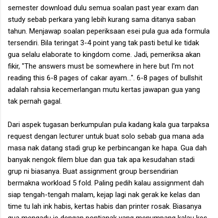
semester download dulu semua soalan past year exam dan
study sebab perkara yang lebih kurang sama ditanya saban
tahun. Menjawap soalan peperiksaan esei pula gua ada formula
tersendiri. Bila teringat 3-4 point yang tak pasti betul ke tidak
gua selalu elaborate to kingdom come. Jadi, pemeriksa akan
fikir, "The answers must be somewhere in here but I'm not
reading this 6-8 pages of cakar ayam...". 6-8 pages of bullshit
adalah rahsia kecemerlangan mutu kertas jawapan gua yang
tak pernah gagal.
Dari aspek tugasan berkumpulan pula kadang kala gua tarpaksa
request dengan lecturer untuk buat solo sebab gua mana ada
masa nak datang stadi grup ke perbincangan ke hapa. Gua dah
banyak nengok filem blue dan gua tak apa kesudahan stadi
grup ni biasanya. Buat assignment group bersendirian
bermakna workload 5 fold. Paling pedih kalau assignment dah
siap tengah-tengah malam, kejap lagi nak gerak ke kelas dan
time tu lah ink habis, kertas habis dan printer rosak. Biasanya
gua mengadu je dengan pontianak yang menumpang kalau kes