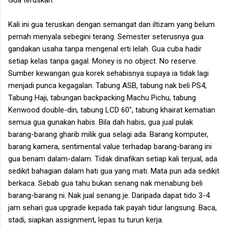
Kali ini gua teruskan dengan semangat dan iltizam yang belum
pernah menyala sebegini terang. Semester seterusnya gua
gandakan usaha tanpa mengenal erti lelah. Gua cuba hadir
setiap kelas tanpa gagal. Money is no object. No reserve.
Sumber kewangan gua korek sehabisnya supaya ia tidak lagi
menjadi punca kegagalan. Tabung ASB, tabung nak beli PS4,
Tabung Haji, tabungan backpacking Machu Pichu, tabung
Kenwood double-din, tabung LCD 60", tabung khairat kematian
semua gua gunakan habis. Bila dah habis, gua jual pulak
barang-barang gharib milik gua selagi ada. Barang komputer,
barang kamera, sentimental value terhadap barang-barang ini
gua benam dalam-dalam. Tidak dinafikan setiap kali terjual, ada
sedikit bahagian dalam hati gua yang mati. Mata pun ada sedikit
berkaca. Sebab gua tahu bukan senang nak menabung beli
barang-barang ni. Nak jual senang je. Daripada dapat tido 3-4
jam sehari gua upgrade kepada tak payah tidur langsung. Baca,
stadi, siapkan assignment, lepas tu turun kerja.