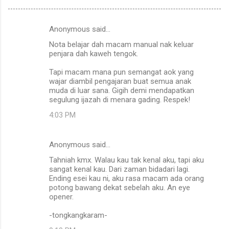
Anonymous said…
C
Nota belajar dah macam manual nak keluar
o
penjara dah kaweh tengok.
m
Tapi macam mana pun semangat aok yang
m
wajar diambil pengajaran buat semua anak
muda di luar sana. Gigih demi mendapatkan
e
segulung ijazah di menara gading. Respek!
n
4:03 PM
t
s
Anonymous said…
Tahniah kmx. Walau kau tak kenal aku, tapi aku
sangat kenal kau. Dari zaman bidadari lagi.
Ending esei kau ni, aku rasa macam ada orang
potong bawang dekat sebelah aku. An eye
opener.
-tongkangkaram-