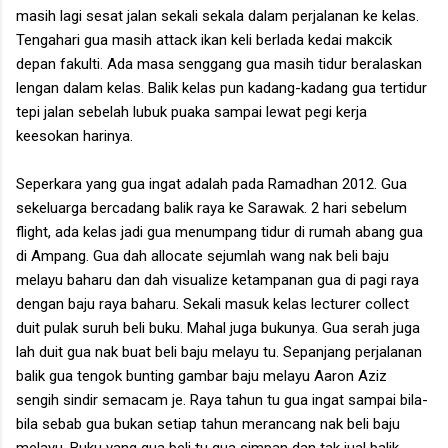
masih lagi sesat jalan sekali sekala dalam perjalanan ke kelas.
Tengahari gua masih attack ikan keli berlada kedai makcik
depan fakulti. Ada masa senggang gua masih tidur beralaskan
lengan dalam kelas. Balik kelas pun kadang-kadang gua tertidur
tepi jalan sebelah lubuk puaka sampai lewat pegi kerja
keesokan harinya.
Seperkara yang gua ingat adalah pada Ramadhan 2012. Gua
sekeluarga bercadang balik raya ke Sarawak. 2 hari sebelum
flight, ada kelas jadi gua menumpang tidur di rumah abang gua
di Ampang. Gua dah allocate sejumlah wang nak beli baju
melayu baharu dan dah visualize ketampanan gua di pagi raya
dengan baju raya baharu. Sekali masuk kelas lecturer collect
duit pulak suruh beli buku. Mahal juga bukunya. Gua serah juga
lah duit gua nak buat beli baju melayu tu. Sepanjang perjalanan
balik gua tengok bunting gambar baju melayu Aaron Aziz
sengih sindir semacam je. Raya tahun tu gua ingat sampai bila-
bila sebab gua bukan setiap tahun merancang nak beli baju
melayu. Buku yang gua beli tu gua simpan dan tak jual balik