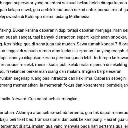
 ngan supervisor yang orientasi seksual beliau boleh diragui kerana
epah kelapa sawit, gua ambik keputusan nekad untuk pursue minat g
 kolej swasta di Kolumpo dalam bidang Multimedia.
king. Bukan kerana cabaran hidup, tetapi cabaran menjaga iman sen
n susah sangat, tapi banyak distraction seperti kejohanan snooker, 
g. Kos hidup gua di sana juga tak mudah. Sewa rumah kongsi 7-8 or
ua tinggal di sebuah rumah atas kedai di kejiranan tua yang megah d
api akhirnya dilupakan kerana pembangunan lebih tertumpu ke kawa
iber mouse melekit, mesin kuda, pub, kelab malam penuh di sekeliling.
di, freelancer berkeliaran siang dan malam. Imigran berpeleseran
hkan segenap ruang bas intrakota dan kaki lima. Cabaran sebegini,
memang memenatkan. Ia memerah fokus dan kosenterasi pembelajar
 balls forward. Gua adapt sebaik mungkin.
ertahan. Akhirnya atas sebab-sebab tertentu, gua tak dapat meneru
baju, beli tiket bas Transnasional dan balik ke kampung. Hasrat gua 
terbantut di situ. Impian gua yang menyala pada hari pertama gua je