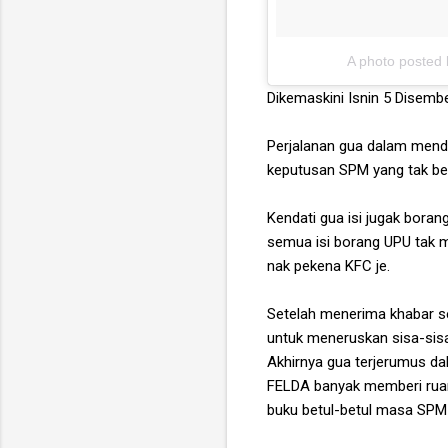
A photo posted
Dikemaskini Isnin 5 Disemb
Perjalanan gua dalam menda
keputusan SPM yang tak ber
Kendati gua isi jugak boran
semua isi borang UPU tak m
nak pekena KFC je.
Setelah menerima khabar se
untuk meneruskan sisa-sisa
Akhirnya gua terjerumus dal
FELDA banyak memberi ruan
buku betul-betul masa SPM 