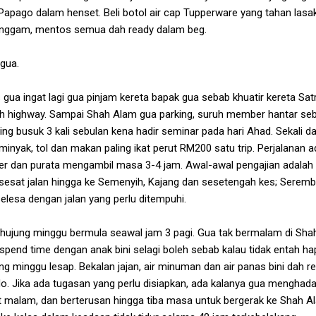
 Papago dalam henset. Beli botol air cap Tupperware yang tahan lasa
 Singgam, mentos semua dah ready dalam beg.
 gua.
 gua ingat lagi gua pinjam kereta bapak gua sebab khuatir kereta Satr
 highway. Sampai Shah Alam gua parking, suruh member hantar se
ling busuk 3 kali sebulan kena hadir seminar pada hari Ahad. Sekali d
nyak, tol dan makan paling ikat perut RM200 satu trip. Perjalanan a
eter dan purata mengambil masa 3-4 jam. Awal-awal pengajian adalah
ersesat jalan hingga ke Semenyih, Kajang dan sesetengah kes; Seremb
lesa dengan jalan yang perlu ditempuhi.
 hujung minggu bermula seawal jam 3 pagi. Gua tak bermalam di Sha
spend time dengan anak bini selagi boleh sebab kalau tidak entah ha
ung minggu lesap. Bekalan jajan, air minuman dan air panas bini dah r
ido. Jika ada tugasan yang perlu disiapkan, ada kalanya gua menghad
 malam, dan berterusan hingga tiba masa untuk bergerak ke Shah A