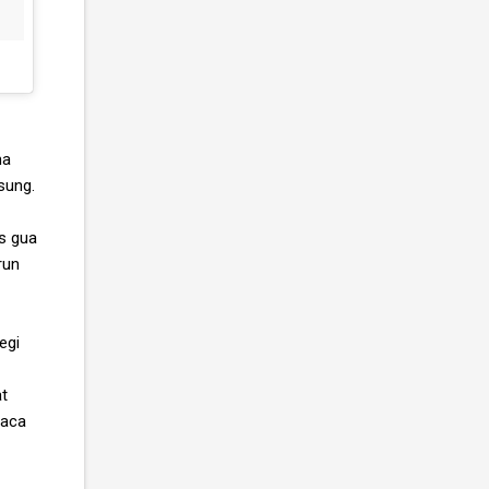
ma
sung.
as gua
run
egi
at
baca