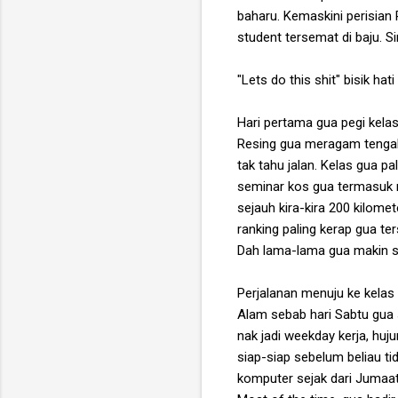
baharu. Kemaskini perisian
student tersemat di baju.
"Lets do this shit" bisik hati
Hari pertama gua pegi kelas
Resing gua meragam tengah
tak tahu jalan. Kelas gua pa
seminar kos gua termasuk mi
sejauh kira-kira 200 kilom
ranking paling kerap gua t
Dah lama-lama gua makin se
Perjalanan menuju ke kelas
Alam sebab hari Sabtu gua 
nak jadi weekday kerja, huj
siap-siap sebelum beliau t
komputer sejak dari Jumaat