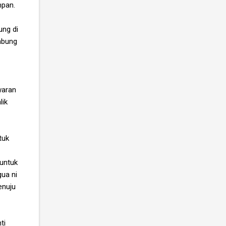
mpan.
ung di
mbung
waran
lik
tuk
 untuk
gua ni
enuju
ti