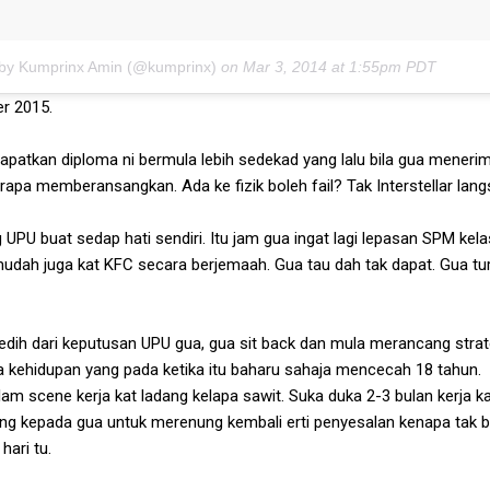
 by Kumprinx Amin (@kumprinx)
on
Mar 3, 2014 at 1:55pm PDT
er 2015.
patkan diploma ni bermula lebih sedekad yang lalu bila gua meneri
apa memberansangkan. Ada ke fizik boleh fail? Tak Interstellar lang
g UPU buat sedap hati sendiri. Itu jam gua ingat lagi lepasan SPM kel
udah juga kat KFC secara berjemaah. Gua tau dah tak dapat. Gua tu
dih dari keputusan UPU gua, gua sit back dan mula merancang strat
 kehidupan yang pada ketika itu baharu sahaja mencecah 18 tahun.
am scene kerja kat ladang kelapa sawit. Suka duka 2-3 bulan kerja k
g kepada gua untuk merenung kembali erti penyesalan kenapa tak 
hari tu.