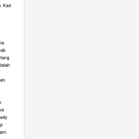
k. Kad
ia
bab
atang
dalah
an.
h
pa
eady
ap
lam.