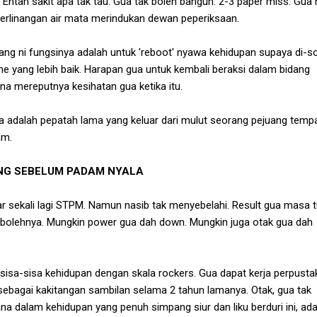
. Entah sakit apa tak tau. Gua tak boleh bangun. 2-3 paper miss. Gua
berlinangan air mata merindukan dewan peperiksaan.
ang ni fungsinya adalah untuk 'reboot' nyawa kehidupan supaya di-so
e yang lebih baik. Harapan gua untuk kembali beraksi dalam bidang
a mereputnya kesihatan gua ketika itu.
a adalah pepatah lama yang keluar dari mulut seorang pejuang temp
am.
NG SEBELUM PADAM NYALA
r sekali lagi STPM. Namun nasib tak menyebelahi. Result gua masa 
e bolehnya. Mungkin power gua dah down. Mungkin juga otak gua dah
 sisa-sisa kehidupan dengan skala rockers. Gua dapat kerja perpust
 sebagai kakitangan sambilan selama 2 tahun lamanya. Otak, gua tak
rana dalam kehidupan yang penuh simpang siur dan liku berduri ini, ad