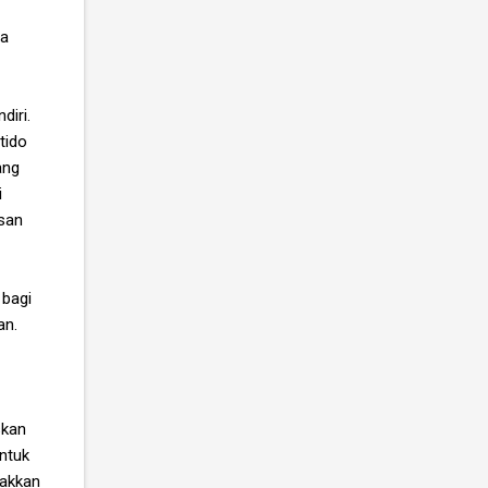
ua
diri.
tido
ang
i
san
 bagi
an.
skan
untuk
jakkan