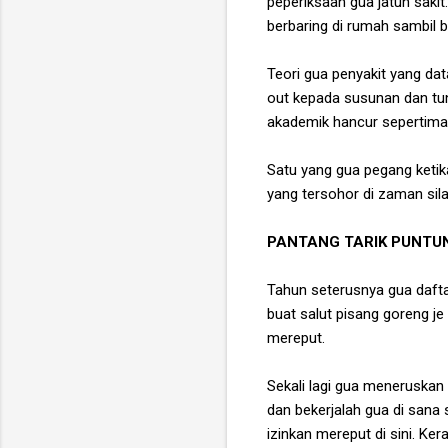
peperiksaan gua jatuh sakit
berbaring di rumah sambil 
Teori gua penyakit yang dat
out kepada susunan dan tun
akademik hancur sepertiman
Satu yang gua pegang ketik
yang tersohor di zaman sil
PANTANG TARIK PUNTU
Tahun seterusnya gua dafta
buat salut pisang goreng j
mereput.
Sekali lagi gua meneruskan
dan bekerjalah gua di sana
izinkan mereput di sini. Ke