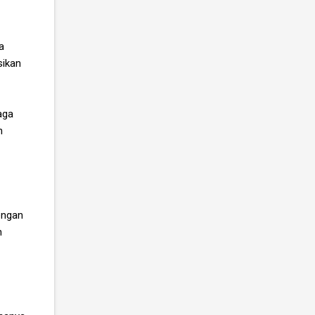
a
sikan
aga
n
engan
n