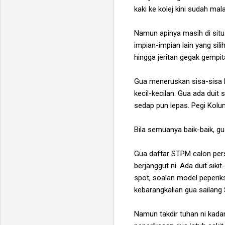
kaki ke kolej kini sudah mal
Namun apinya masih di situ.
impian-impian lain yang si
hingga jeritan gegak gempit
Gua meneruskan sisa-sisa hi
kecil-kecilan. Gua ada duit 
sedap pun lepas. Pegi Kolum
Bila semuanya baik-baik, g
Gua daftar STPM calon pers
berjanggut ni. Ada duit sikit-
spot, soalan model peperik
kebarangkalian gua sailang
Namun takdir tuhan ni kadan