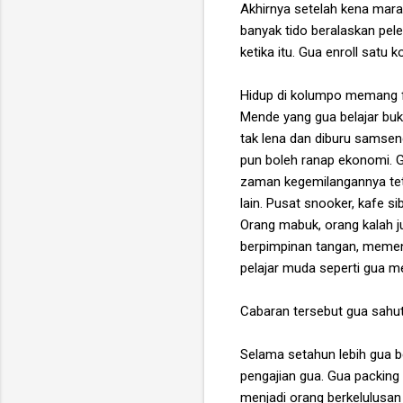
Akhirnya setelah kena marah
banyak tido beralaskan pel
ketika itu. Gua enroll satu
Hidup di kolumpo memang fa
Mende yang gua belajar buka
tak lena dan diburu samsen
pun boleh ranap ekonomi. G
zaman kegemilangannya tet
lain. Pusat snooker, kafe s
Orang mabuk, orang kalah ju
berpimpinan tangan, memenu
pelajar muda seperti gua 
Cabaran tersebut gua sahut
Selama setahun lebih gua b
pengajian gua. Gua packing 
menjadi orang berkelulusan 