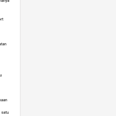
 hanya
rt
atan
tu
akaan
a satu