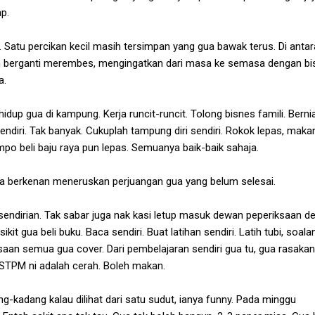
ap.
 Satu percikan kecil masih tersimpan yang gua bawak terus. Di antar
lih berganti merembes, mengingatkan dari masa ke semasa dengan bi
a.
dup gua di kampung. Kerja runcit-runcit. Tolong bisnes famili. Berni
sendiri. Tak banyak. Cukuplah tampung diri sendiri. Rokok lepas, maka
po beli baju raya pun lepas. Semuanya baik-baik sahaja.
ua berkenan meneruskan perjuangan gua yang belum selesai.
endirian. Tak sabar juga nak kasi letup masuk dewan peperiksaan d
sikit gua beli buku. Baca sendiri. Buat latihan sendiri. Latih tubi, soala
saan semua gua cover. Dari pembelajaran sendiri gua tu, gua rasakan
 STPM ni adalah cerah. Boleh makan.
g-kadang kalau dilihat dari satu sudut, ianya funny. Pada minggu