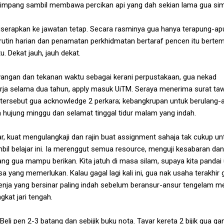
impang sambil membawa percikan api yang dah sekian lama gua si
iserapkan ke jawatan tetap. Secara rasminya gua hanya terapung-ap
utin harian dan penamatan perkhidmatan bertaraf pencen itu berte
u. Dekat jauh, jauh dekat.
ngan dan tekanan waktu sebagai kerani perpustakaan, gua nekad
rja selama dua tahun, apply masuk UiTM. Seraya menerima surat ta
ersebut gua acknowledge 2 perkara; kebangkrupan untuk berulang-a
 hujung minggu dan selamat tinggal tidur malam yang indah.
lajar, kuat mengulangkaji dan rajin buat assignment sahaja tak cukup un
il belajar ini. Ia merenggut semua resource, menguji kesabaran dan
yang gua mampu berikan. Kita jatuh di masa silam, supaya kita pandai
 yang memerlukan. Kalau gagal lagi kali ini, gua nak usaha terakhir 
enja yang bersinar paling indah sebelum beransur-ansur tengelam m
kat jari tengah.
Beli pen 2-3 batang dan sebijik buku nota. Tayar kereta 2 bijik gua gan